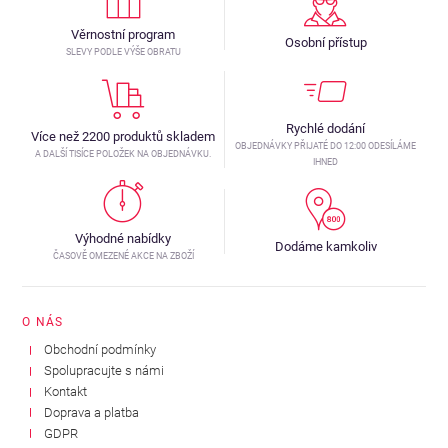
Věrnostní program
Osobní přístup
SLEVY PODLE VÝŠE OBRATU
Rychlé dodání
Více než 2200 produktů skladem
OBJEDNÁVKY PŘIJATÉ DO 12:00 ODESÍLÁME
A DALŠÍ TISÍCE POLOŽEK NA OBJEDNÁVKU.
IHNED
Výhodné nabídky
Dodáme kamkoliv
ČASOVĚ OMEZENÉ AKCE NA ZBOŽÍ
O NÁS
Obchodní podmínky
Spolupracujte s námi
Kontakt
Doprava a platba
GDPR