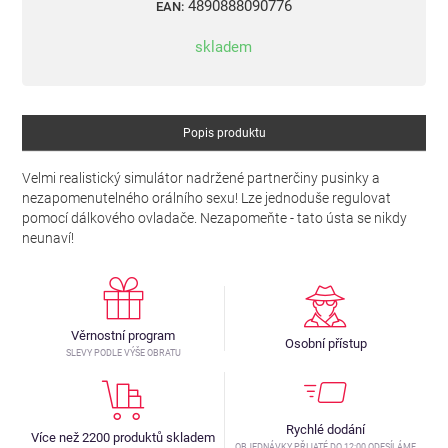
4890888090776
EAN:
skladem
Popis produktu
Velmi realistický simulátor nadržené partnerčiny pusinky a
nezapomenutelného orálního sexu! Lze jednoduše regulovat
pomocí dálkového ovladače. Nezapomeňte - tato ústa se nikdy
neunaví!
Věrnostní program
Osobní přístup
SLEVY PODLE VÝŠE OBRATU
Rychlé dodání
Více než 2200 produktů skladem
OBJEDNÁVKY PŘIJATÉ DO 12:00 ODESÍLÁME