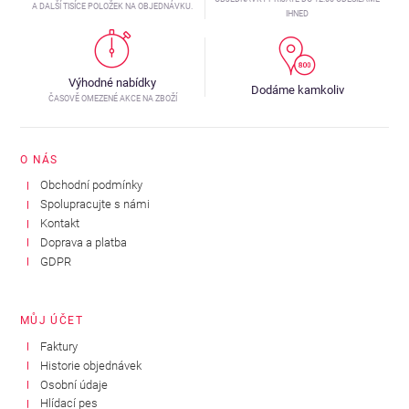
A DALŠÍ TISÍCE POLOŽEK NA OBJEDNÁVKU.
IHNED
Výhodné nabídky
Dodáme kamkoliv
ČASOVĚ OMEZENÉ AKCE NA ZBOŽÍ
O NÁS
Obchodní podmínky
Spolupracujte s námi
Kontakt
Doprava a platba
GDPR
MŮJ ÚČET
Faktury
Historie objednávek
Osobní údaje
Hlídací pes