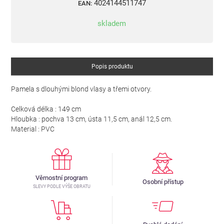
4024144511747
EAN:
skladem
Popis produktu
Pamela s dlouhými blond vlasy a třemi otvory.
Celková délka : 149 cm
Hloubka : pochva 13 cm, ústa 11,5 cm, anál 12,5 cm.
Material : PVC
Věrnostní program
Osobní přístup
SLEVY PODLE VÝŠE OBRATU