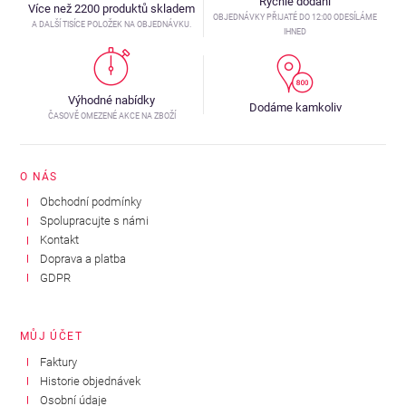
Rychlé dodání
Více než 2200 produktů skladem
OBJEDNÁVKY PŘIJATÉ DO 12:00 ODESÍLÁME
A DALŠÍ TISÍCE POLOŽEK NA OBJEDNÁVKU.
IHNED
Výhodné nabídky
Dodáme kamkoliv
ČASOVĚ OMEZENÉ AKCE NA ZBOŽÍ
O NÁS
Obchodní podmínky
Spolupracujte s námi
Kontakt
Doprava a platba
GDPR
MŮJ ÚČET
Faktury
Historie objednávek
Osobní údaje